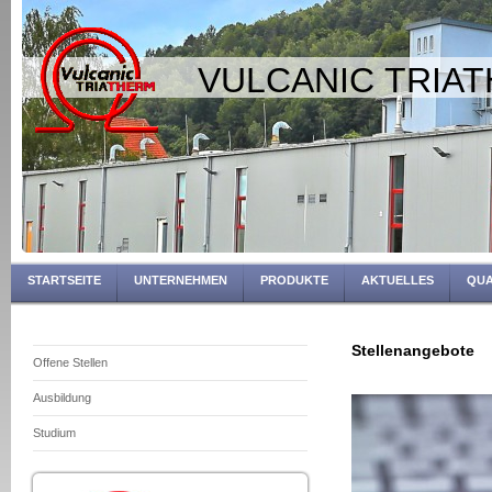
VULCANIC TRIA
STARTSEITE
UNTERNEHMEN
PRODUKTE
AKTUELLES
QUA
Stellenangebote
Offene Stellen
Ausbildung
Studium